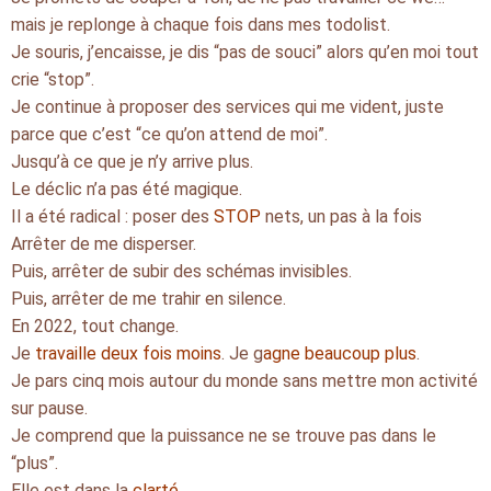
mais je replonge à chaque fois dans mes todolist.
Je souris, j’encaisse, je dis “pas de souci” alors qu’en moi tout
crie “stop”.
Je continue à proposer des services qui me vident, juste
parce que c’est “ce qu’on attend de moi”.
Jusqu’à ce que je n’y arrive plus.
Le déclic n’a pas été magique.
Il a été radical : poser des
STOP
nets, un pas à la fois
Arrêter de me disperser.
Puis, arrêter de subir des schémas invisibles.
Puis, arrêter de me trahir en silence.
En 2022, tout change.
Je
travaille deux fois moins
. Je g
agne beaucoup plus
.
Je pars cinq mois autour du monde sans mettre mon activité
sur pause.
Je comprend que la puissance ne se trouve pas dans le
“plus”.
Elle est dans la
clarté
.