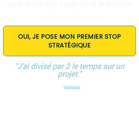
sans renier ton système ni te justifier
Clarté | Décision | Mouvement
OUI, JE POSE MON PREMIER STOP
STRATÉGIQUE
"J'ai divisé par 2 le temps sur un
projet."
Vaitiaré