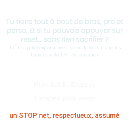
Tu tiens tout à bout de bras, pro et
perso. Et si tu pouvais appuyer sur
reset… sans rien sacrifier ?
J’offre un
plan express
avec un sas de lucidité pour les
femmes brillantes… en saturation.
Plan A.X.E. Express
3 étapes pour poser
un STOP net, respectueux, assumé