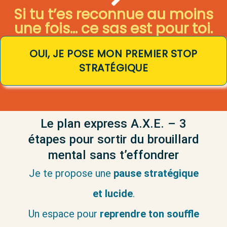
Si tu t’es reconnue au moins
une fois… ce sas est pour toi.
OUI, JE POSE MON PREMIER STOP
STRATÉGIQUE
Le plan express A.X.E. – 3
étapes pour sortir du brouillard
mental sans t’effondrer
Je te propose une
pause stratégique
et lucide
.
Un espace pour
reprendre ton souffle