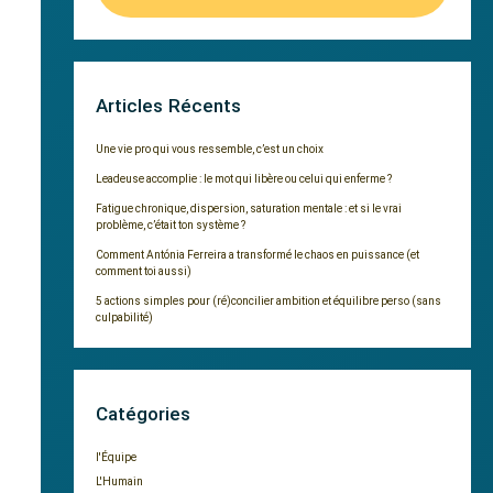
Articles Récents
Une vie pro qui vous ressemble, c’est un choix
Leadeuse accomplie : le mot qui libère ou celui qui enferme ?
Fatigue chronique, dispersion, saturation mentale : et si le vrai
problème, c’était ton système ?
Comment Antónia Ferreira a transformé le chaos en puissance (et
comment toi aussi)
5 actions simples pour (ré)concilier ambition et équilibre perso (sans
culpabilité)
Catégories
l'Équipe
L'Humain