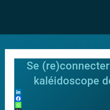
Aller
au
contenu
Se (re)connecter
kaléidoscope d