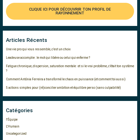
CLIQUE ICI POUR DÉCOUVRIR TON PROFIL DE
RAYONNEMENT
Articles Récents
Une vie pro qui vous ressemble, c’est un choix
Leadeuse accomplie : le mot qui libère ou celui qui enferme ?
Fatigue chronique, dispersion, saturation mentale : et si le vrai problème, c’était ton système
?
Comment Antónia Ferreira a transformé le chaos en puissance (et comment toi aussi)
5 actions simples pour (ré)concilier ambition et équilibre perso (sans culpabilité)
Catégories
l'Équipe
L'Humain
Uncategorized