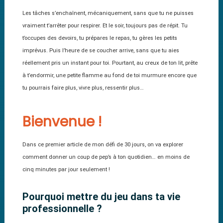
Les tâches s’enchaînent, mécaniquement, sans que tu ne puisses
vraiment t’arrêter pour respirer. Et le soir, toujours pas de répit. Tu
t’occupes des devoirs, tu prépares le repas, tu gères les petits
imprévus. Puis l’heure de se coucher arrive, sans que tu aies
réellement pris un instant pour toi. Pourtant, au creux de ton lit, prête
à t’endormir, une petite flamme au fond de toi murmure encore que
tu pourrais faire plus, vivre plus, ressentir plus…
Bienvenue !
Dans ce premier article de mon défi de 30 jours, on va explorer
comment donner un coup de pep’s à ton quotidien… en moins de
cinq minutes par jour seulement !
Pourquoi mettre du jeu dans ta vie
professionnelle ?