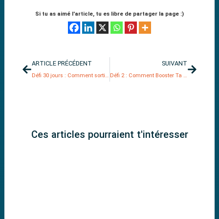
Si tu as aimé l'article, tu es libre de partager la page :)
Précédent
Suivant
ARTICLE PRÉCÉDENT
SUIVANT
Défi 30 jours : Comment sortir de sa « prison dorée » et libérer ton potentiel professionnel ?
Défi 2 : Comment Booster Ta Productivité en Moins de Temps : Le Secret de l’Effet Turbo
Ces articles pourraient t'intéresser