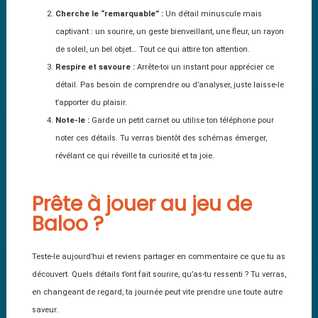
Cherche le “remarquable” :
Un détail minuscule mais
captivant : un sourire, un geste bienveillant, une fleur, un rayon
de soleil, un bel objet… Tout ce qui attire ton attention.
Respire et savoure :
Arrête-toi un instant pour apprécier ce
détail. Pas besoin de comprendre ou d’analyser, juste laisse-le
t’apporter du plaisir.
Note-le :
Garde un petit carnet ou utilise ton téléphone pour
noter ces détails. Tu verras bientôt des schémas émerger,
révélant ce qui réveille ta curiosité et ta joie.
Prête à jouer au jeu de
Baloo ?
Teste-le aujourd’hui et reviens partager en commentaire ce que tu as
découvert. Quels détails t’ont fait sourire, qu’as-tu ressenti ? Tu verras,
en changeant de regard, ta journée peut vite prendre une toute autre
saveur.